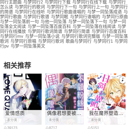
同行主题曲
与梦同行2
与梦同行下载
与梦同行在线下载
与梦同行
怎么读
与梦同行的歌词
与梦同行下一句
与梦同行上一句
与梦同行
的简谱
与梦同行在线听
与梦同行歌曲谁唱的
与梦一同坠落成语
与
梦同行歌曲
与梦同行歌谱
与梦同眠
与梦同行谁唱的
与梦同行原曲
与梦一同坠落前一句
与他一同坠落
与梦一同坠落下一句
与梦一同
坠落全文阅读
与梦一同坠落百度百科
与梦一同坠落在线阅读
与梦
同行在线播放
与梦同行歌词简谱
与梦同行简谱
与梦同行百度百科
与梦同行mv
与梦一同坠落小说
与梦同行歌词完整版
与梦一同坠落
歌词
与梦同行原唱
与梦同行歌词
歌曲与梦同行
与梦同行1
与梦同
行pv
与梦一同坠落英文
相关推荐
爱情感质
偶像君想要被曝光
我在魔界塑造最佳
未分类
未分类
未分类
39123
8717
5151