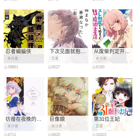
忍者蝙蝠侠
下次见面就抱你。初恋对象再重逢已
从废柴判定开始的
未分类
恋爱
未分类
39861
6527
8190
彷徨在夜晚的花田中
巨像娘
第31位王妃
未分类
未分类
恋爱
4711
6820
10422