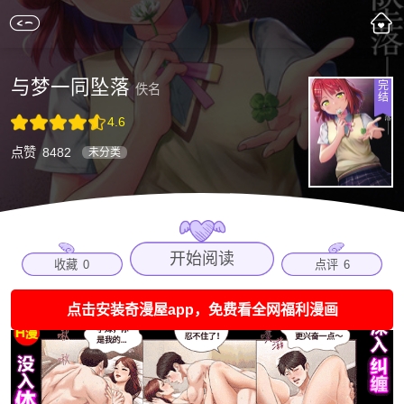
与梦一同坠落
完
佚名
结
4.6
点赞
8482
未分类
开始阅读
收藏
0
点评
6
点击安装奇漫屋app，免费看全网福利漫画