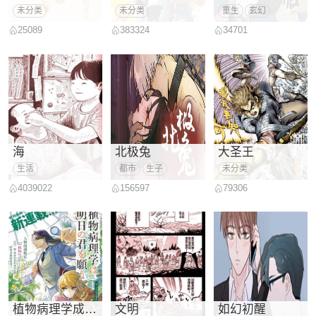
未分类
未分类
重生
玄幻
25089
383324
34701
海
北极兔
大圣王
生活
都市
生子
未分类
4039022
156597
79306
植物病理学成就明日的你
文明
如幻初醒