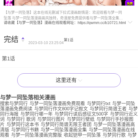
福利内容
【与梦一同坠落】这本在线无删减下拉式漫画剧情是：欢迎观看与梦一同
坠落 与梦一同坠落漫画画风独特，奇漫屋免费提供看与梦一同坠落全集漫
请收藏【与梦一同坠落】漫画在线观看网址：
https://qwmm.cc/b10721.html
画下拉式在线阅读，与梦一同坠落作者是佚名创作的一本免费漫画，与梦
一同坠落漫画精彩剧情是欢迎观看与梦一同坠落 看完剧情后，总结漫画关
键词如下：与梦一同坠落漫画,与梦一同坠落全集,与梦一同坠落在线免费阅
完结
第1话
读,与梦一同坠落下拉式免费观看
2023-03-10 23:25:04
第1话
这里还有
与梦一同坠落
相关漫画
搜索与梦同行
与梦一同坠落漫画免费观看
与梦同行txt
与梦一同坠
落漫画免费阅读
与梦同行作文800字记叙文
与梦同行简谱王者
与梦
同行海报
与梦同行哪一年
与梦同行读后感征文500字
与梦同行近义
词
与梦同行 歌词
与梦同行图片
与梦同行壁纸
与梦同行手抄报图
片
与梦同行这本书
与梦同行简谱无限王者团
与梦一同坠落漫画高
清版
与梦同行书籍
与梦一同坠落漫画全集
与梦一同坠落漫画在线
观看
与梦一同坠落漫画完整版
收起铠甲一同坠落
与梦同行歌
与梦