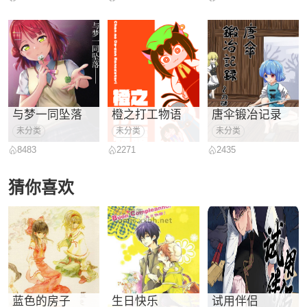
与梦一同坠落
橙之打工物语
唐伞锻冶记录
未分类
未分类
未分类
8483
2271
2435
猜你喜欢
蓝色的房子
生日快乐
试用伴侣