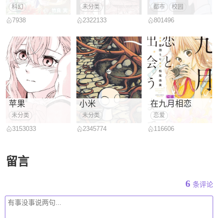
科幻
未分类
都市
校园
7938
2322133
801496
苹果
小米
在九月相恋
未分类
未分类
恋爱
3153033
2345774
116606
留言
6
条评论