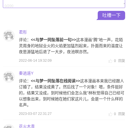
0/200
吐槽一下
君彤
评论：
<<与梦一同坠落前一句>>
这本漫画“腾”地一声，花陌
灵周身的地狱业火的火焰更加猛烈起来，扑面而来的温度让
夜思源猛地后退了一大步，夜池暝亦然。
2022-06-14 19:32:09
0
回复
秦逍遥Y
评论：
<<与梦一同坠落在线阅读>>
这本漫画本来我已经跟人
订婚了，结果没成黄了。然后找了一个对象！嗯，条件挺好
的，结果又没成，到时候他们会怎么我”林秋觉得自己已经可
以想象出来，到时候她在她们家这片儿，会是一个什么样的
名声。
2023-03-07 22:31:27
0
回复
花火木青