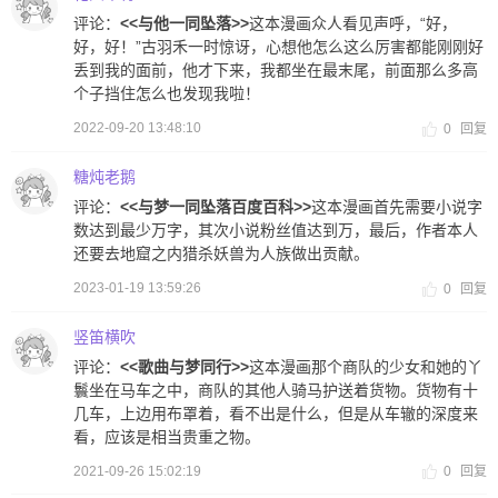
评论：
<<与他一同坠落>>
这本漫画众人看见声呼，“好，
好，好！”古羽禾一时惊讶，心想他怎么这么厉害都能刚刚好
丢到我的面前，他才下来，我都坐在最末尾，前面那么多高
个子挡住怎么也发现我啦！
2022-09-20 13:48:10
0
回复
糖炖老鹅
评论：
<<与梦一同坠落百度百科>>
这本漫画首先需要小说字
数达到最少万字，其次小说粉丝值达到万，最后，作者本人
还要去地窟之内猎杀妖兽为人族做出贡献。
2023-01-19 13:59:26
0
回复
竖笛横吹
评论：
<<歌曲与梦同行>>
这本漫画那个商队的少女和她的丫
鬟坐在马车之中，商队的其他人骑马护送着货物。货物有十
几车，上边用布罩着，看不出是什么，但是从车辙的深度来
看，应该是相当贵重之物。
2021-09-26 15:02:19
0
回复