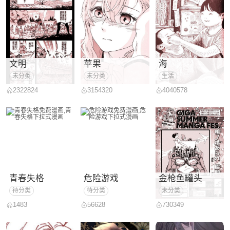
文明
苹果
海
未分类
未分类
生活
2322824
3154320
4040578
青春失格
危险游戏
金枪鱼罐头
待分类
待分类
未分类
1483
56628
730349