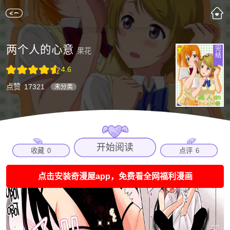
两个人的心意
完
果花
结
4.6
点赞
17321
未分类
开始阅读
收藏
0
点评
6
点击安装奇漫屋app，免费看全网福利漫画