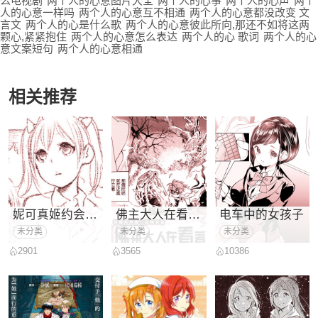
么电视剧
两个人的心意图片大全
两个人的心事
两个人的心声
两个
人的心意一样吗
两个人的心意互不相通
两个人的心意都没改变 文
言文
两个人的心是什么歌
两个人的心意彼此所向,那还不如将这两
颗心,紧紧抱住
两个人的心意怎么表达
两个人的心 歌词
两个人的心
意文案短句
两个人的心意相通
相关推荐
妮可真姬约会生活
佛主大人在看著呢
电车中的女孩子
未分类
未分类
未分类
2901
3565
10386