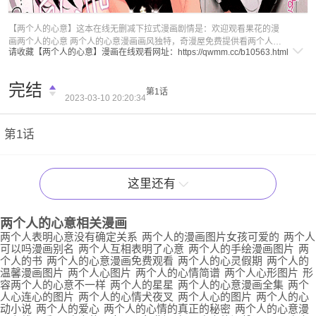
福利内容
【两个人的心意】这本在线无删减下拉式漫画剧情是：欢迎观看果花的漫
画两个人的心意 两个人的心意漫画画风独特，奇漫屋免费提供看两个人的
请收藏【两个人的心意】漫画在线观看网址：
https://qwmm.cc/b10563.html
心意全集漫画下拉式在线阅读，两个人的心意作者是果花创作的一本免费
漫画，两个人的心意漫画精彩剧情是欢迎观看果花的漫画两个人的心意 看
完剧情后，总结漫画关键词如下：两个人的心意漫画,两个人的心意全集,两
完结
第1话
个人的心意在线免费阅读,两个人的心意下拉式免费观看
2023-03-10 20:20:34
第1话
这里还有
两个人的心意
相关漫画
两个人表明心意没有确定关系
两个人的漫画图片女孩可爱的
两个人
可以吗漫画别名
两个人互相表明了心意
两个人的手绘漫画图片
两
个人的书
两个人的心意漫画免费观看
两个人的心灵假期
两个人的
温馨漫画图片
两个人心图片
两个人的心情简谱
两个人心形图片
形
容两个人的心意不一样
两个人的星星
两个人的心意漫画全集
两个
人心连心的图片
两个人的心情犬夜叉
两个人心的图片
两个人的心
动小说
两个人的爱心
两个人的心情的真正的秘密
两个人的心意漫