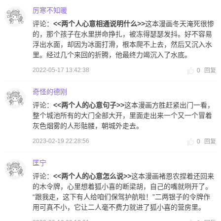
厉寒不知暖
评论：
<<两个人心意相通说明什么>>
这本漫画冬天淹死很惨
的，那个孩子在水里拼命挣扎，被冻得瑟瑟发抖。好不容易
浮出水面，却因为冰面打滑，根本爬不上去，然后又沉入水
里。经过几个来回的折腾，他最终力竭沉入了水底。
2022-05-17 13:42:38
0
回复
奇怪的德刚
评论：
<<两个人的心意句子>>
这本漫画方胜赶紧出门一看，
整个城池所有的大门全部大开，里面走出来一个又一个冒着
灰色烟雾的人形骷髅，朝城外走去。
2023-02-19 22:28:56
0
回复
匡宁
评论：
<<两个人的心意怎么说>>
这本漫画褚恩农捏着还回来
的木令牌，心里想着狐小喜的断梁胡，自己的嘴就咧开了。
“跟我走，这下有人给咱们保驾护航啦！”二两银子的令牌作
用可真不小，它让二人毫不费力就进了狐小喜的营房里。