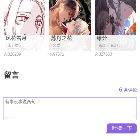
风花雪月
苏丹之花
缘分
未分类
恋爱
古风
玄幻
326239
97371
327683
留言
6
条评论
0/200
吐槽一下