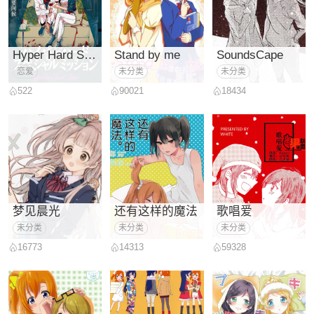
Hyper Hard Special Mission
Stand by me
SoundsCape
恋爱
未分类
未分类
522
90021
18434
梦见晨光
还有这样的魔法
歌唱爱
未分类
未分类
未分类
16773
14313
59328