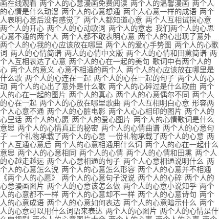
画在线观看
两个人的心意漫画免费阅读
两个人的温馨漫画
两个人
的心情是什么动漫
两个人的心意想通
两个人心意一样的成语
两个
人表明心意后没有感觉了
两个人都知道心意
两个人互相试探心意
两个人的开心
两个人的心动歌词
两个人的意志
我们两个人的心思
心意不通的两个人
两个人都不敢表明心意
两个人的心出现了意外
两个人的心我的心应该放在哪里
两个人的爱心手势图
两个人的心歌
词
两人的心情简谱
两人的心情中文版
两个人的心情和田薰简谱
两
个人互相表达了心意
两个人的心在一起的美句
歌词中有两个人的
心
两个人的意义
心意不相通的两个人
两个人的心应该放在哪里是
什么歌
两个人的心连在一起
两个人的心在一起的句子
两个人的心
动
两个人的心出了意外是什么歌
两个人的心碎过是什么歌曲
两个
人的心在一起的图片
两个人的真心
两个人的心意偶尔不同
两个人
的心在一起
两个人的心放在哪里歌曲
两个人互相明白心意
形容两
个人心意不通
两个人的心脏电影
两个人心心相印的图片
两个人的
心里话
两个人的心愿
两个人的爱心图片
两个人的心情歌词是什么
意思
两个人的心情真正的秘密
两个人的心情曲谱
两个人的心意句
子
一个礼物承载了两个人的心意
一份礼物承载了两个人的心意
两
个人互通心意后
两个人的心意相通用什么词
两个人的心在一起什么
意思
两个人的心意相同
两个人的心情
两个人的心情和田熏
两个人
的心越走越远
两个人心意相通的句子
两个人心意相通说明什么
两
个人的心意怎么说
两个人的心意怎么形容
两个人的心意并不相通
《两个人的心愿》
两个人的心意句子说说
两个人的心碎
两个人的
心意漫画图片
两个人的心意该怎么做
两个人的心意小说知乎
两个
人的心意都不一样
两个人的心意却不一样
两个人的心意诗句
两个
人的心意成语
两个人的心意如何表达
两个人的心意暗示什么
两个
人的心意可以用什么词语来表达
两个人的心图片
两个人的心情是什