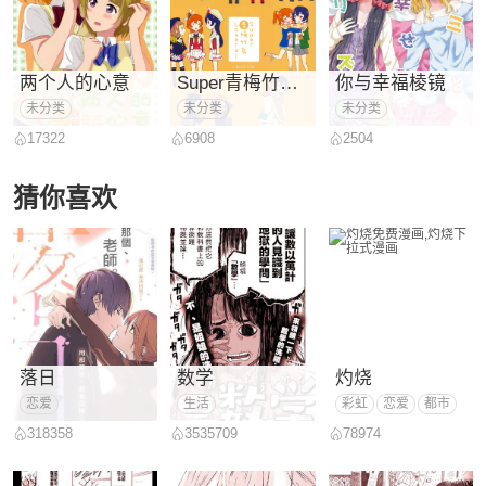
两个人的心意
Super青梅竹马Lovers！
你与幸福棱镜
未分类
未分类
未分类
17322
6908
2504
猜你喜欢
落日
数学
灼烧
恋爱
生活
彩虹
恋爱
都市
318358
3535709
78974