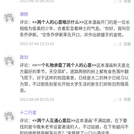
2022-06-10 09:16:01
0
回复
渊觊
评论：
<<两个人的心意暗示什么>>
这本漫画开门的是一位长
相极为俊美的少年，衣着彰显着绅士的气息。“你好，我叫空
条乔伊斯。”空条乔伊斯率先开口，并作出欲握手的姿势。
2021-07-04 13:23:41
0
回复
政剑
评论：
<<一个礼物承载了两个人的心意>>
这本漫画秋天是北
方最好的季节，天空高旷，道路两侧的树上都有金色落叶翻
飞而下，对于这样的校园美景，已经是大二的林夕已经习以
为常，不过刚告别家长开始大学生活的新生们却依旧热情高
涨。
2021-08-09 02:55:33
0
回复
十二行星
评论：
<<两个人互通心意后>>
这本漫画“不满姑娘，在下要
找的是今晚朱老爷设宴邀请的人，不过姑娘，在下有疑问不
知姑娘能替我解答与否？”宋慈抿了一口小酒说道。