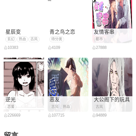
星辰变
青之鸟之恋
友情客串
玄幻
热血
古风
待分类
都市
10383
4109
27888
逆光
恶友
大公阁下的玩具
恋爱
古风
热血
古风
226669
107715
94889
留言