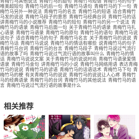
青梅竹马其他说法
青梅竹马的甜句
青梅竹马短语
青梅竹马的句子
唯美超短句
青梅竹马的后一句
青梅竹马语句
青梅竹马的下一句
青
梅竹马另外一种说法
青梅竹马的名言
青梅竹马的短语
适合青梅竹
马发的说说
青梅竹马段子的意思
青梅竹马经典台词
青梅竹马的话
讲青梅竹马的小说推荐
青梅竹马的短句
青梅竹马的另一个说法
青
梅竹马的语录
青梅竹马后面一句
关于青梅竹马的语录
青梅竹马扎
心语录
青梅竹马语录
青梅竹马的原句
青梅竹马的语句
青梅竹马说
说句子
适合青梅竹马的句子
青梅竹马名言
关于青梅竹马的说说
青
梅竹马话
青梅竹马说说
青梅竹马的情话有哪些
说青梅竹马的句子
青梅竹马台词
青梅竹马的台言
青梅竹马段子
青梅竹马说过气流行
语的故事了吗
青梅竹马说过气流行语的故事叫什么
青梅竹马的情
话
青梅竹马说说文案
关于青梅竹马的说说时尚
青梅竹马语录爱情
语录
青梅竹马金句
讲青梅竹马的小说
青梅竹马网络用语
表达青梅
竹马的说说
青梅竹马的谚语
青梅竹马的话语话术
青梅竹马下句
青
梅竹马的梗
有关青梅竹马的说说
青梅竹马的说说让人心疼
青梅竹
马的经典语录
青梅竹马的台词
青梅竹马的其他说法
青梅竹马的语
言
青梅竹马说过气流行语的故事是什么
相关推荐