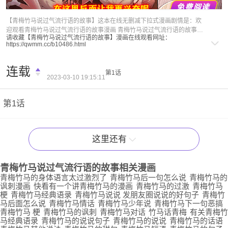
福利内容
【青梅竹马说过气流行语的故事】这本在线无删减下拉式漫画剧情是：欢
迎观看青梅竹马说过气流行语的故事漫画 青梅竹马说过气流行语的故事漫
请收藏【青梅竹马说过气流行语的故事】漫画在线观看网址：
画画风独特，奇漫屋免费提供看青梅竹马说过气流行语的故事全集漫画下
https://qwmm.cc/b10486.html
拉式在线阅读，青梅竹马说过气流行语的故事作者是真广吏希创作的一本
免费漫画，青梅竹马说过气流行语的故事漫画精彩剧情是欢迎观看青梅竹
马说过气流行语的故事漫画 看完剧情后，总结漫画关键词如下：青梅竹马
连载
第1话
说过气流行语的故事漫画,青梅竹马说过气流行语的故事全集,青梅竹马说过
2023-03-10 19:15:11
气流行语的故事在线免费阅读,青梅竹马说过气流行语的故事下拉式免费观
看
第1话
这里还有
青梅竹马说过气流行语的故事
相关漫画
青梅竹马的身体语言太过激烈了
青梅竹马后一句怎么说
青梅竹马的
讽刺漫画
快看有一个讲青梅竹马的漫画
青梅竹马的过激
青梅竹马
梗
青梅竹马经典语录
青梅竹马说说 发朋友圈说说的好句子
青梅竹
马后面怎么说
青梅竹马情话
青梅竹马少年说
青梅竹马下一句恶搞
青梅竹马 梗
青梅竹马的讽刺
青梅竹马对话
竹马话青梅
有关青梅竹
马经典语录
青梅竹马的说说句子
青梅竹马的说说
青梅竹马的话语