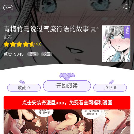
青梅竹马说过气流行语的故事
连
真广
载
吏希
4.6
点赞
9345
恋爱
校园
开始阅读
收藏
0
点评
6
点击安装奇漫屋app，免费看全网福利漫画