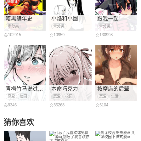
暗黑编年史
小焰和小圆
跟我一起！
未分类
未分类
未分类
102915
10959
130998
青梅竹马说过气流行语的故事
本命巧克力
按摩店的后辈
恋爱
校园
恋爱
校园
恋爱
生活
9346
35268
5104
猜你喜欢