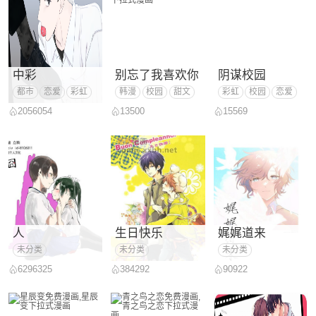
中彩
别忘了我喜欢你
阴谋校园
都市
恋爱
彩虹
韩漫
校园
甜文
彩虹
校园
恋爱
清水
可爱受
2056054
13500
15569
双Cp
人
生日快乐
娓娓道来
未分类
未分类
未分类
6296325
384292
90922