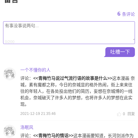
6
条评论
0/200
吐槽一下
一个不懂你的人
评论：
<<青梅竹马说过气流行语的故事是什么>>
这本漫画 奈
城，素有魔都之称，今日的奈城显的格外热闹，街上来来往
往的年轻人，在各处投出他们的简历，妄想在奈城博的一线
机会，奈城破灭了许多人的梦想，也将许多人的梦想在此实
现。
2021-12-19 21:35:46
0
回复
洛眠风
评论：
<<青梅竹马的情话>>
这本漫画要知道，长河剑派作为