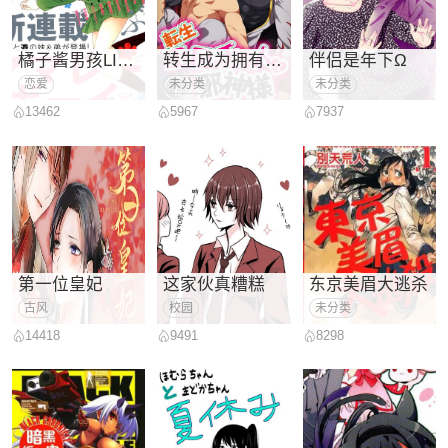
橘子酱男孩LITTLE
转生成为拥有工口外挂的邪神大人
伴侣是年下Ω
恋爱
未分类
未分类
13462
5967
7937
第一位皇妃
这家伙真糟糕
东京美眉大逃杀
古风
校园
未分类
14418
9491
8298